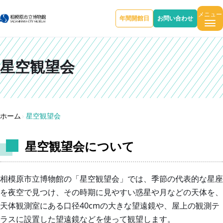
メニュー
年間開館日
お問い合わせ
×
星空観望会
ホーム
星空観望会
ト
ッ
星空観望会について
プ
相模原市立博物館の「星空観望会」では、季節の代表的な星座
館
を夜空で見つけ、その時期に見やすい惑星や月などの天体を、
内
天体観測室にある口径40cmの大きな望遠鏡や、屋上の観測テ
に
ラスに設置した望遠鏡などを使って観望します。