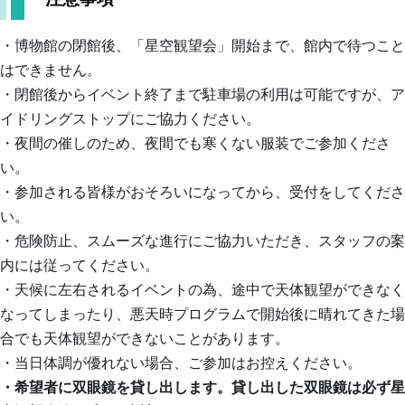
館
の
・博物館の閉館後、「星空観望会」開始まで、館内で待つこと
職
はできません。
員
・閉館後からイベント終了まで駐車場の利用は可能ですが、ア
ブ
イドリングストップにご協力ください。
ロ
・夜間の催しのため、夜間でも寒くない服装でご参加くださ
グ
い。
・参加される皆様がおそろいになってから、受付をしてくださ
い。
・危険防止、スムーズな進行にご協力いただき、スタッフの案
内には従ってください。
・天候に左右されるイベントの為、途中で天体観望ができなく
なってしまったり、悪天時プログラムで開始後に晴れてきた場
合でも天体観望ができないことがあります。
・当日体調が優れない場合、ご参加はお控えください。
・希望者に双眼鏡を貸し出します。貸し出した双眼鏡は必ず星