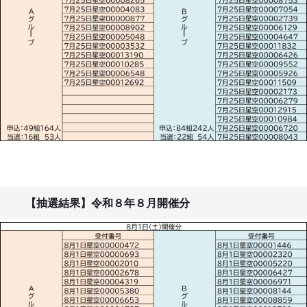
リ
早
博
報
見
ウ
物
表
ム
館
市
み
史
ど
刊
投
星
こ
行
影・
空
ろ
物
上
観
M
映
望
A
ス
会
P
ケ
ジ
【抽選結果】令和８年８月開催分
発
ュ
イ
見
ー
ベ
の
ル
ン
こ
(全
ト
み
体)
カ
ち
レ