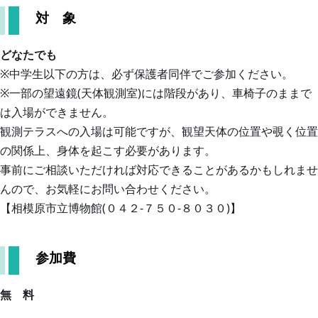
館
使
タ
対 象
タッ
い
の
リ
チ
方・
窓
ウ
どなたでも
（ど
角
ム
※中学生以下の方は、必ず保護者同伴でご参加ください。
度
きど
リ
の
※一部の望遠鏡(天体観測室)には階段があり、車椅子のままで
きタ
ン
測
は入場ができません。
ッ
ク
り
観測テラスへの入場は可能ですが、観望天体の位置や覗く位置
チ）
方
の関係上、身体を起こす必要があります。
事前にご相談いただければ対応できることがあるかもしれませ
過
んので、お気軽にお問い合わせください。
去
【相模原市立博物館(０４２-７５０-８０３０)】
の
企
画
参加費
展
無 料