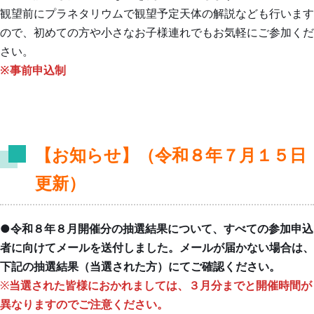
つ
観望前にプラネタリウムで観望予定天体の解説なども行います
い
ので、初めての方や小さなお子様連れでもお気軽にご参加くだ
て
さい。
※事前申込制
ご
所
利
管
用
施
案
設
【お知らせ】（令和８年
７
月１５日
内
更新）
博
団
施
体
物
設
で
館
紹
●令和８年８月開催分の抽選結果について、すべての参加申込
の
介
の
者に向けてメールを送付しました。メールが届かない場合は、
ご
概
下記の抽選結果（当選された方）にてご確認ください。
利
博
要
※
当選された皆様におかれましては、
３月分までと開催時間が
用
物
異なりますのでご注意ください。