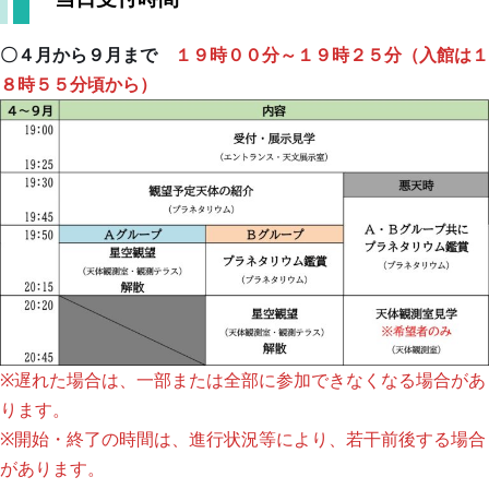
合
わ
〇４月から９月まで
１９時００分～１９時２５分（入館は１
せ
８時５５分頃から）
個
人
情
報
の
取
り
扱
い
※遅れた場合は、一部または全部に参加できなくなる場合があ
に
ります。
つ
※開始・終了の時間は、進行状況等により、若干前後する場合
い
があります。