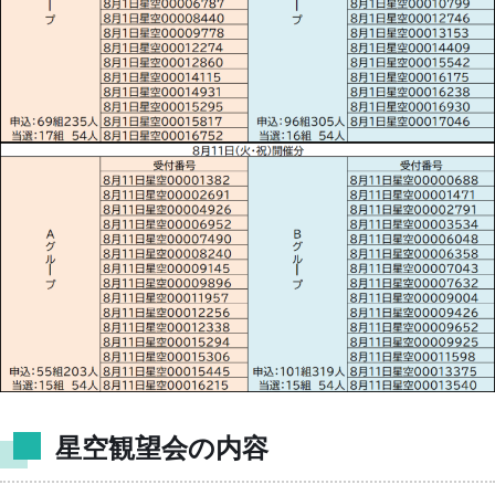
上
ン
学
映
ダ
芸
ス
ー
員
ケ
出
ジ
前
ュ
生
講
ー
き
座〜
ル
も
ど
の
こ
今
ミ
で
月
ニ
も
の
サ
博
星
ロ
物
空
ン
館〜
星
プ
星空観望会の内容
博
図
土器
ラ
物
の
ネ
×２