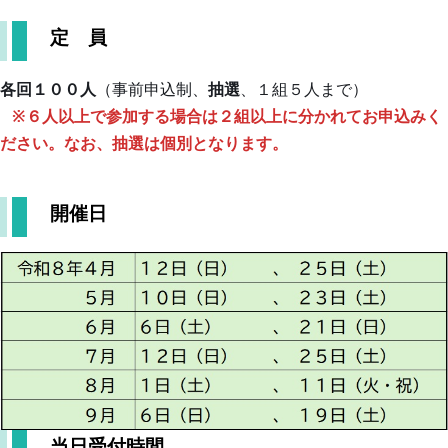
サ
イ
定 員
ト
マ
各回１００人
（事前申込制、
抽選
、１組５人まで）
ッ
※６人以上で参加する場合は２組以上に分かれてお申込みく
プ
ださい。なお、抽選は個別となります。
お
開催日
び
の
っ
ち
お
問
い
当日受付時間