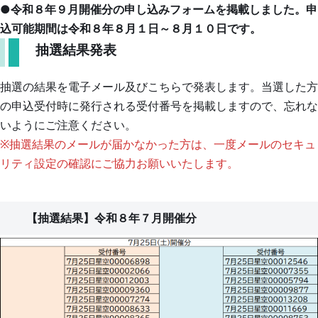
館
小
博
●令和８年９月開催分の申し込みフォームを掲載しました。申
図
も
学
資
物
込可能期間は令和８年８月１日～８月１０日です。
録・
っ
校・
料
館
研
抽選結果発表
中
と
ま
の
究
学
で
知
利
校
報
抽選の結果を電子メール及びこちらで発表します。当選した方
の
る
用
告
案
の申込受付時に発行される受付番号を掲載しますので、忘れな
に
幼
な
内
いようにご注意ください。
つ
稚
ネ
ど
看
き
園・
※抽選結果のメールが届かなかった方は、一度メールのセキュ
い
ッ
板
ら
保
て
リティ設定の確認にご協力お願いいたします。
を
ト
相
育
ぼ
た
で
園
模
し
常
ど
楽
原
銀
【抽選結果】令和８年７月開催分
ろ
設
各
し
市
河
う！
展
種
む
立
予
プ
示
博
博
約
ラ
物
物
受
ネ
館
館
付
タ
日
年