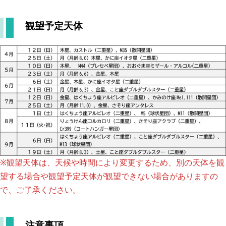
て
観望予定天体
イベ
ント
ニュ
ース
（冊
子）
相
模
原
※観望天体は、天候や時間により変更するため、別の天体を観
市
望する場合や観望予定天体が観望できない場合がありますの
立
で、ご了承ください。
博
物
注意事項